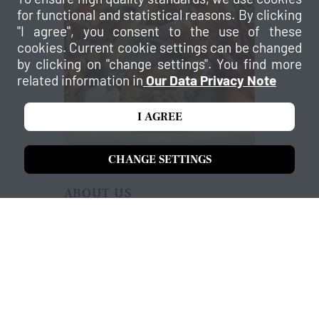
for functional and statistical reasons. By clicking
"I agree", you consent to the use of these
cookies. Current cookie settings can be changed
by clicking on "change settings". You find more
related information in
Our Data Privacy Note
I AGREE
CHANGE SETTINGS
ABOUT US
Crudi di mare
La portata del crudo di mare è il
nostro bigliettino da visita, un inizio
molto convincente che ci ha portato il
vostro assenso con grande
soddisfazione